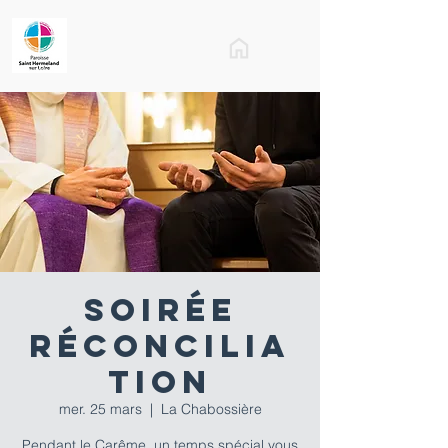
Soirée
Réconcilia
tion
mer. 25 mars
  |  
La Chabossière
Pendant le Carême, un temps spécial vous