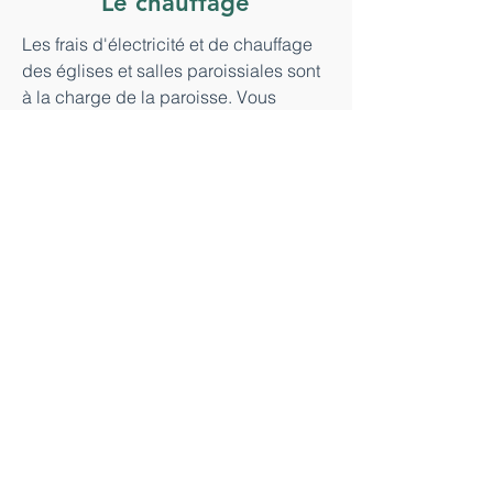
Le chauffage
Les frais d'électricité et de chauffage
des églises et salles paroissiales sont
à la charge de la paroisse. Vous
pouvez nous aider par un don dédié à
cette charge. Ce don est éligible à une
déduction d'impôts.
Je donne
Pour que votre don soit affecté à la
paroisse, choisissez la paroisse Saint-
Hermeland-sur-Loire dans la liste.
Autres dons
Il est également possible de donner
pour financer des projets particuliers
(JMJ, chantiers, formation des
séminaristes…) ou par des dispositifs