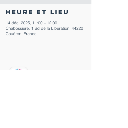
Heure et lieu
14 déc. 2025, 11:00 – 12:00
Chabossière, 1 Bd de la Libération, 44220
Couëron, France
02 40 86 02 12
paroisse.saintherblain@wanadoo.fr