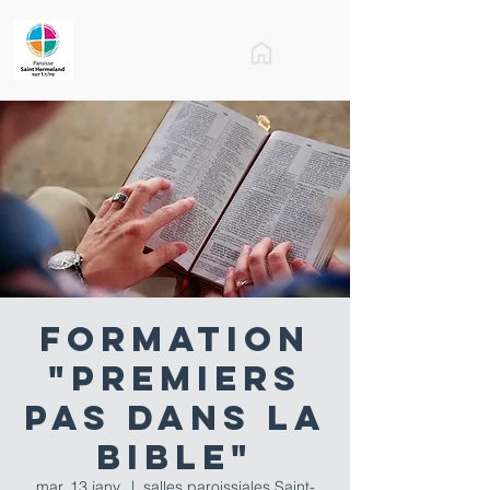
Formation
"Premiers
pas dans la
bible"
mar. 13 janv.
  |  
salles paroissiales Saint-