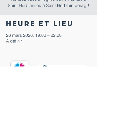
Saint Herblain ou à Saint Herblain bourg !
Heure et lieu
26 mars 2026, 19:00 – 22:00
A définir
02 40 86 02 12
paroisse.saintherblain@wanadoo.fr
15 rue Pierre Gicquiau
44800 SAINT-HERBLAIN