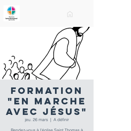
Formation
"En Marche
avec Jésus"
jeu. 26 mars
  |  
A définir
Rendez-vous à l'église Saint Thomas à