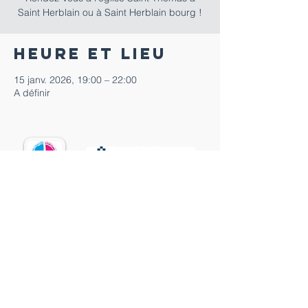
Saint Herblain ou à Saint Herblain bourg !
Heure et lieu
15 janv. 2026, 19:00 – 22:00
A définir
02 40 86 02 12
paroisse.saintherblain@wanadoo.fr
15 rue Pierre Gicquiau
44800 SAINT-HERBLAIN