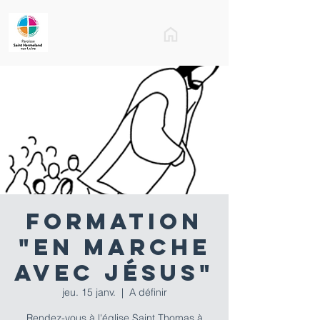
Formation
"En Marche
avec Jésus"
jeu. 15 janv.
  |  
A définir
Rendez-vous à l'église Saint Thomas à