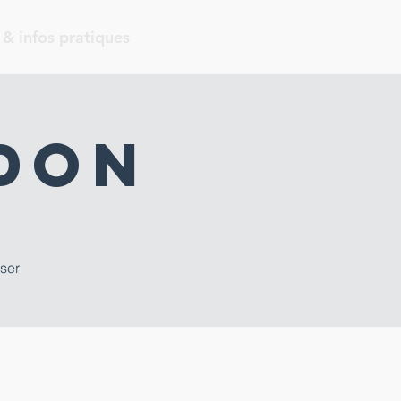
 & infos pratiques
don
sser