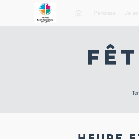
Paroisse
Je so
Fêt
Tem
Heure e