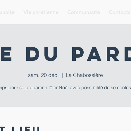
uhaite
Vie chrétienne
Communauté
Contacts
e du par
sam. 20 déc.
  |  
La Chabossière
ps pour se préparer à fêter Noël avec possibilité de se confe
t lieu