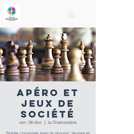
Apéro et
jeux de
société
ven. 06 févr.
  |  
la Chabossière
Soirée conviviale avec le groupe "Jeunes et