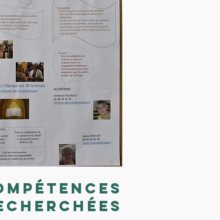
ompétences
echerchées