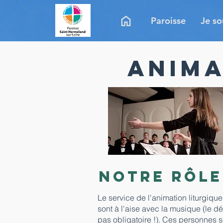
Paroisse
Je so
Anima
Notre rôle
Le service de l'animation liturgiq
sont à l'aise avec la musique (le d
pas obligatoire !). Ces personnes 