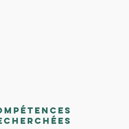
ompétences
echerchées