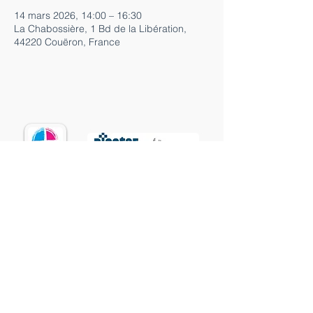
14 mars 2026, 14:00 – 16:30
La Chabossière, 1 Bd de la Libération,
44220 Couëron, France
02 40 86 02 12
paroisse.saintherblain@wanadoo.fr
15 rue Pierre Gicquiau
44800 SAINT-HERBLAIN
Mentions légales et RGPD